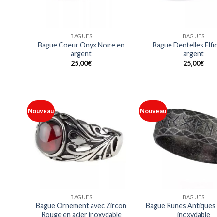
BAGUES
BAGUES
Bague Coeur Onyx Noire en
Bague Dentelles Elfi
argent
argent
25,00
€
25,00
€
Nouveau
Nouveau
Ajouter
à ma
liste
BAGUES
BAGUES
Bague Ornement avec Zircon
Bague Runes Antiques 
Rouge en acier inoxydable
inoxydable