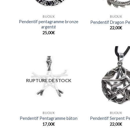
BIJOUX
BIJOUX
Pendentif pentagramme bronze
Pendentif Dragon Pe
argenté
22,00
€
25,00
€
Ajouter
à ma
liste
RUPTURE DE STOCK
BIJOUX
BIJOUX
Pendentif Pentagramme bâton
Pendentif Serpent P
17,00
€
22,00
€