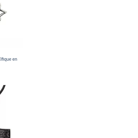
à ma
liste
lfique en
Ajouter
à ma
liste