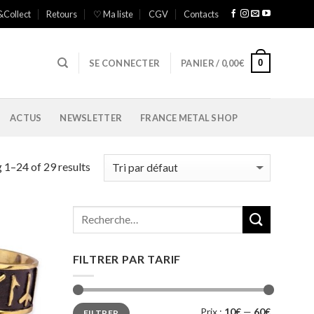
&Collect
Retours
♡ Ma liste
CGV
Contacts
0
SE CONNECTER
PANIER /
0,00
€
ACTUS
NEWSLETTER
FRANCE METAL SHOP
 1–24 of 29 results
Ajouter
à ma
FILTRER PAR TARIF
liste
Prix
Prix
Prix :
10€
—
60€
FILTRER