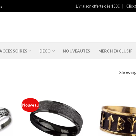
Livraison offerte dès 150€
Click
es
ACCESSOIRES
DECO
NOUVEAUTÉS
MERCH EXCLUSIF
Showing
”
Nouveau
Ajouter
Ajouter
à ma
à ma
liste
liste