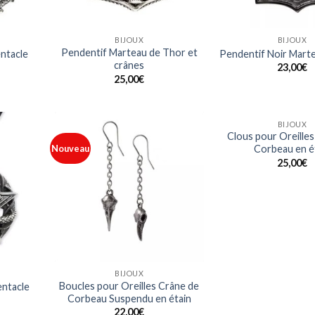
BIJOUX
BIJOUX
Pendentif Marteau de Thor et
ntacle
Pendentif Noir Mart
crânes
23,00
€
25,00
€
BIJOUX
Clous pour Oreille
Nouveau
Corbeau en é
Ajouter
Ajouter
à ma
à ma
25,00
€
liste
liste
BIJOUX
Boucles pour Oreilles Crâne de
entacle
Corbeau Suspendu en étain
22,00
€