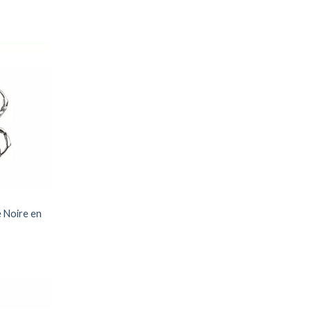
Ajouter
à ma
liste
 Noire en
Ajouter