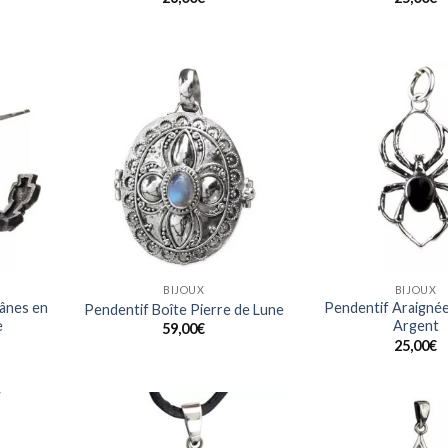
Ajouter
Ajouter
à ma
à ma
liste
liste
BIJOUX
BIJOUX
rânes en
Pendentif Araignée
Pendentif Boîte Pierre de Lune
e
Argent
59,00
€
25,00
€
Ajouter
Ajouter