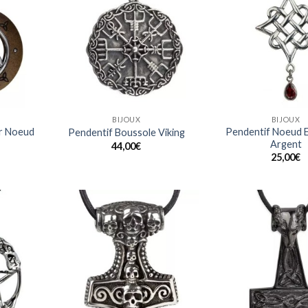
à ma
à ma
liste
liste
BIJOUX
BIJOUX
er Noeud
Pendentif Noeud E
Pendentif Boussole Viking
Argent
44,00
€
25,00
€
Ajouter
Ajouter
à ma
à ma
liste
liste