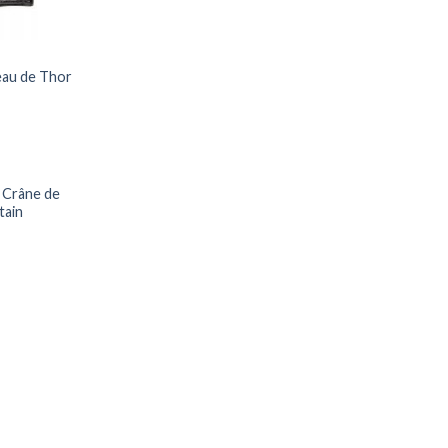
eau de Thor
s Crâne de
tain
Ajouter
à ma
liste