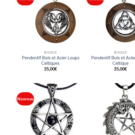
à ma
liste
BIJOUX
BIJOUX
Pendentif Bois et Acier Loups
Pendentif Bois et Aci
Celtiques
Celtique
35,00
€
35,00
€
Nouveau
Ajouter
à ma
liste