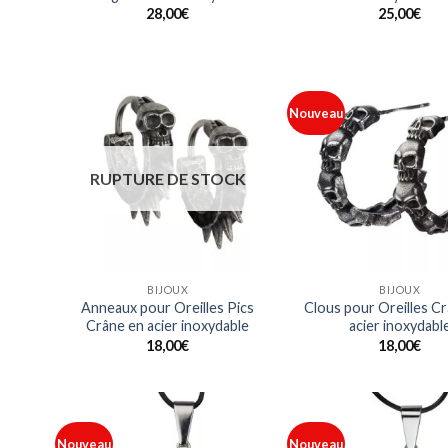
28,00
€
25,00
€
Nouveau
Ajouter
à ma
liste
RUPTURE DE STOCK
BIJOUX
BIJOUX
Anneaux pour Oreilles Pics
Clous pour Oreilles C
Crâne en acier inoxydable
acier inoxydabl
18,00
€
18,00
€
Nouveau
Nouveau
Ajouter