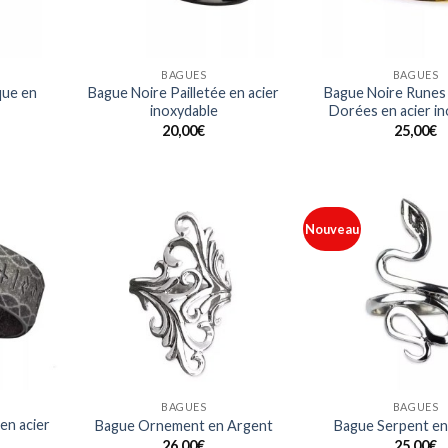
BAGUES
BAGUES
que en
Bague Noire Pailletée en acier
Bague Noire Runes
inoxydable
Dorées en acier i
20,00
€
25,00
€
Nouveau
Ajouter
Ajouter
à ma
à ma
liste
liste
BAGUES
BAGUES
en acier
Bague Ornement en Argent
Bague Serpent en
26,00
€
25,00
€