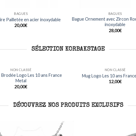
BAGUES
BAGUES
Bague Ornement avec Zircon Rou
re Pailletée en acier inoxydable
inoxydable
20,00
€
28,00
€
SÉLECTION KORBAKSTAGE
NON CLASSÉ
NON CLASSÉ
T Shirt Manches Longues H
T Shirt Kermhit Logo
Metalhead France Met
15,00
€
Ajouter
à ma
22,00
€
liste
DÉCOUVREZ NOS PRODUITS EXCLUSIFS