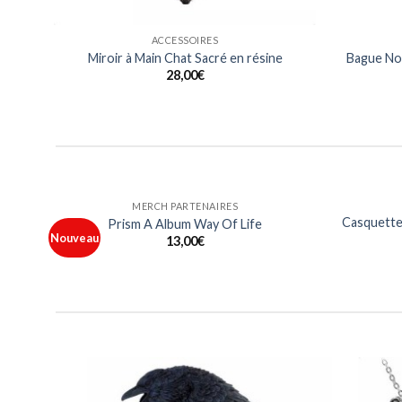
ACCESSOIRES
Miroir à Main Chat Sacré en résine
Bague Noi
28,00
€
HOMMES
 Metal
T Shirt Logo Les 10 ans France Metal
15,00
€
outer
Ajouter
à ma
à ma
iste
liste