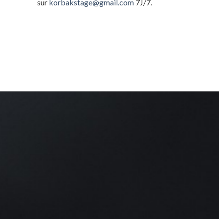
sur
korbakstage@gmail.com
7J/7.