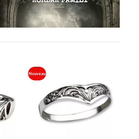
KORBAK FAMILY
Nouveau
Ajouter
Ajouter
à ma
à ma
liste
liste