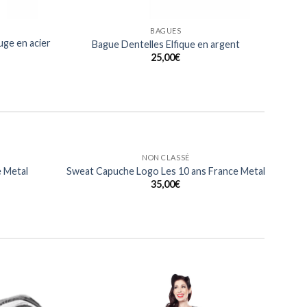
BAGUES
ge en acier
Bague Dentelles Elfique en argent
25,00
€
HOMMES
eart Of
T Shirt Heart Of Metalhead France Metal
al
15,00
€
Ajouter
Ajouter
à ma
à ma
liste
liste