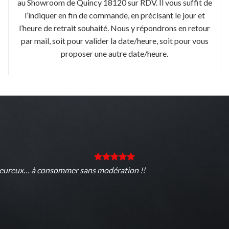
au Showroom de Quincy 18120 sur RDV. Il vous suffit de
l’indiquer en fin de commande, en précisant le jour et
l’heure de retrait souhaité. Nous y répondrons en retour
par mail, soit pour valider la date/heure, soit pour vous
proposer une autre date/heure.
aleureux… à consommer sans modération !!