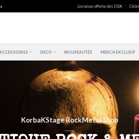
Livraison offerte dès 150€
Click
es
ACCESSOIRES
DECO
NOUVEAUTÉS
MERCH EXCLUSIF
KorbaKStage RockMetal Shop