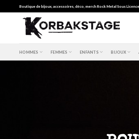
Skip
Boutique de bijoux, accessoires, déco, merch Rock Metal Sous Licenc
to
content
HOMMES
FEMMES
ENFANTS
BIJOUX