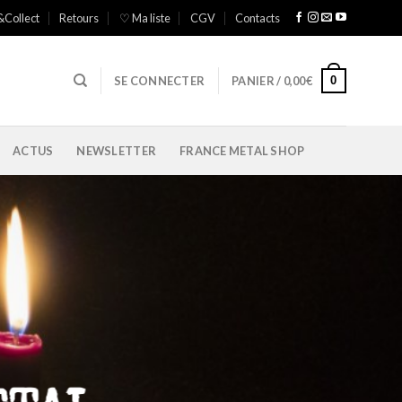
&Collect
Retours
♡ Ma liste
CGV
Contacts
0
SE CONNECTER
PANIER /
0,00
€
ACTUS
NEWSLETTER
FRANCE METAL SHOP