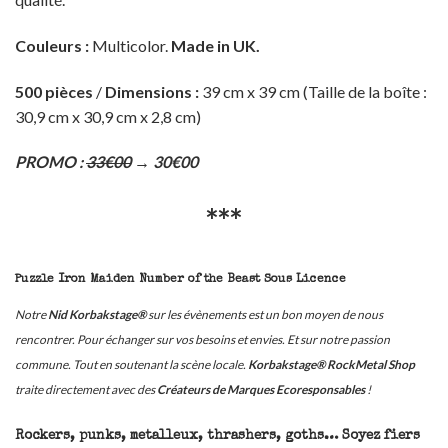
Couleurs :
Multicolor.
Made in UK.
5
00 pièces
/
Dimensions :
39 cm x 39 cm (Taille de la boîte :
30,9 cm x 30,9 cm x 2,8 cm)
PROMO :
33€00
→ 30€00
***
Puzzle Iron Maiden Number of the Beast Sous Licence
Notre
Nid Korbakstage®
sur les évènements est un bon moyen de nous
rencontrer. Pour échanger sur vos besoins et envies. Et sur notre passion
commune. Tout en soutenant la scène locale.
Korbakstage® RockMetal Shop
traite directement avec des
Créateurs de Marques Ecoresponsables
!
Rockers, punks, metalleux, thrashers, goths… Soyez fiers