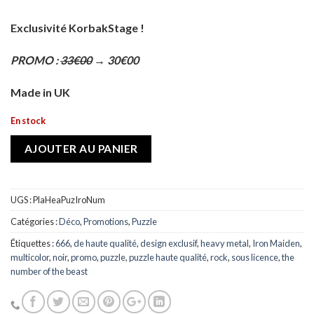
Exclusivité KorbakStage !
PROMO :
33€00
→ 30€00
Made in UK
En stock
AJOUTER AU PANIER
UGS :
PlaHeaPuzIroNum
Catégories :
Déco
,
Promotions
,
Puzzle
Étiquettes :
666
,
de haute qualité
,
design exclusif
,
heavy metal
,
Iron Maiden
,
multicolor
,
noir
,
promo
,
puzzle
,
puzzle haute qualité
,
rock
,
sous licence
,
the
number of the beast