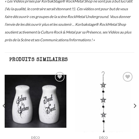
« Les Vidéos prises par KorbakStage® RockMetal Shop ne sont pas à but lucratif.
(Vu la qualité, le contraire serait étonnant !!). Ces vidéos ont pour but de vous
faire découvrir ces groupes de la scène RockMetal Underground. Vous donner
l’envie de les découvrir plus et les soutenir… Korbakstage® RockMetal Shop
soutient activement la Culture Rock & Metal par sa Présence, ses Vidéos au plus
près de la Scène et ses Communications/Informations ! »
PRODUITS SIMILAIRES
Ajouter
Ajouter
à ma
à ma
liste
liste
DÉCO
DÉCO