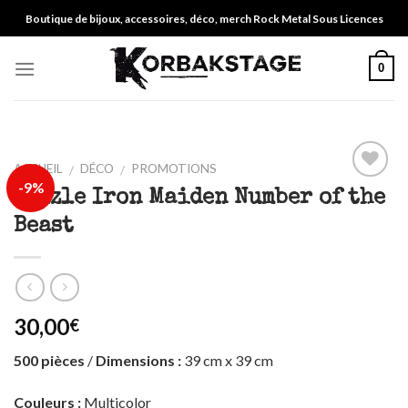
Skip
Boutique de bijoux, accessoires, déco, merch Rock Metal Sous Licences
to
content
0
ACCUEIL
DÉCO
PROMOTIONS
/
/
-9%
Ajouter
Puzzle Iron Maiden Number of the
à ma
Beast
liste
30,00
€
500 pièces
/
Dimensions :
39 cm x 39 cm
Couleurs :
Multicolor