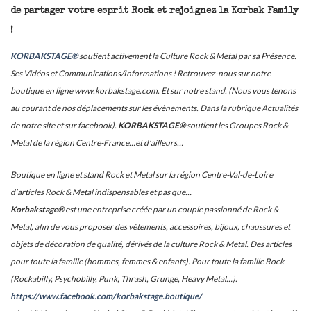
de partager votre esprit Rock et rejoignez la Korbak Family
!
KORBAKSTAGE®
soutient activement la Culture Rock & Metal par sa Présence.
Ses Vidéos et Communications/Informations ! Retrouvez-nous sur notre
boutique en ligne www.korbakstage.com. Et sur notre stand. (Nous vous tenons
au courant de nos déplacements sur les évènements. Dans la rubrique Actualités
de notre site et sur facebook).
KORBAKSTAGE®
soutient les Groupes Rock &
Metal de la région Centre-France…et d’ailleurs…
Boutique en ligne et stand Rock et Metal sur la région Centre-Val-de-Loire
d’articles Rock & Metal indispensables et pas que…
Korbakstage®
est une entreprise créée par un couple passionné de Rock &
Metal, afin de vous proposer des vêtements, accessoires, bijoux, chaussures et
objets de décoration de qualité, dérivés de la culture Rock & Metal. Des articles
pour toute la famille (hommes, femmes & enfants). Pour toute la famille Rock
(Rockabilly, Psychobilly, Punk, Thrash, Grunge, Heavy Metal…).
https://www.facebook.com/korbakstage.boutique/