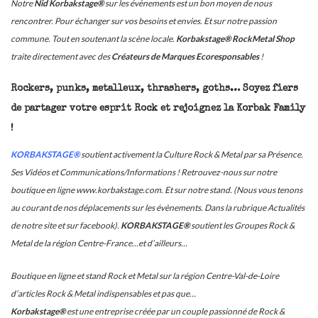
Notre
Nid Korbakstage®
sur les évènements est un bon moyen de nous
rencontrer. Pour échanger sur vos besoins et envies. Et sur notre passion
commune. Tout en soutenant la scène locale.
Korbakstage® RockMetal Shop
traite directement avec des
Créateurs de Marques Ecoresponsables
!
Rockers, punks, metalleux, thrashers, goths… Soyez fiers
de partager votre esprit Rock et rejoignez la Korbak Family
!
KORBAKSTAGE®
soutient activement la Culture Rock & Metal par sa Présence.
Ses Vidéos et Communications/Informations ! Retrouvez-nous sur notre
boutique en ligne www.korbakstage.com. Et sur notre stand. (Nous vous tenons
au courant de nos déplacements sur les évènements. Dans la rubrique Actualités
de notre site et sur facebook).
KORBAKSTAGE®
soutient les Groupes Rock &
Metal de la région Centre-France…et d’ailleurs…
Boutique en ligne et stand Rock et Metal sur la région Centre-Val-de-Loire
d’articles Rock & Metal indispensables et pas que…
Korbakstage®
est une entreprise créée par un couple passionné de Rock &