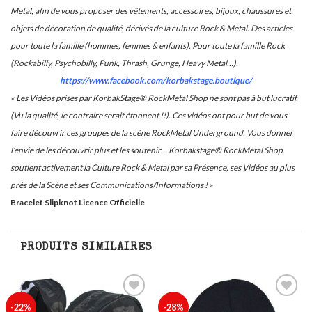
Metal, afin de vous proposer des vêtements, accessoires, bijoux, chaussures et
objets de décoration de qualité, dérivés de la culture Rock & Metal. Des articles
pour toute la famille (hommes, femmes & enfants). Pour toute la famille Rock
(Rockabilly, Psychobilly, Punk, Thrash, Grunge, Heavy Metal…).
https://www.facebook.com/korbakstage.boutique/
« Les Vidéos prises par KorbakStage® RockMetal Shop ne sont pas à but lucratif.
(Vu la qualité, le contraire serait étonnent !!). Ces vidéos ont pour but de vous
faire découvrir ces groupes de la scène RockMetal Underground. Vous donner
l’envie de les découvrir plus et les soutenir… Korbakstage® RockMetal Shop
soutient activement la Culture Rock & Metal par sa Présence, ses Vidéos au plus
près de la Scène et ses Communications/Informations ! »
Bracelet Slipknot Licence Officielle
PRODUITS SIMILAIRES
Ajouter
Ajouter
-22%
-28%