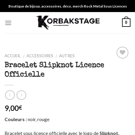
Skip
Boutique de bijoux, accessoires, déco, merch Rock Metal Sous Licences
to
content
0
ACCUEIL
ACCESSOIRES
AUTRES
/
/
Ajouter
Bracelet Slipknot Licence
à ma
Officielle
liste
9,00
€
Couleurs :
noir, rouge
Bracelet sous licence officielle avec le logo de
Slipknot.