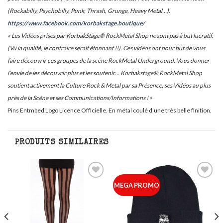
(Rockabilly, Psychobilly, Punk, Thrash, Grunge, Heavy Metal…).
https://www.facebook.com/korbakstage.boutique/
« Les Vidéos prises par KorbakStage® RockMetal Shop ne sont pas à but lucratif.
(Vu la qualité, le contraire serait étonnant !!). Ces vidéos ont pour but de vous
faire découvrir ces groupes de la scène RockMetal Underground. Vous donner
l’envie de les découvrir plus et les soutenir… Korbakstage® RockMetal Shop
soutient activement la Culture Rock & Metal par sa Présence, ses Vidéos au plus
près de la Scène et ses Communications/Informations ! »
Pins Entmbed Logo Licence Officielle. En métal coulé d’une très belle finition.
PRODUITS SIMILAIRES
Ajouter
Ajouter
MEGA PROMO
à ma
à ma
liste
liste