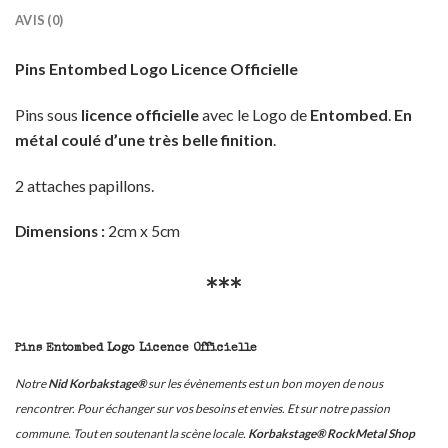
AVIS (0)
Pins Entombed Logo Licence Officielle
Pins sous
licence officielle
avec le Logo de
Entombed
.
En
métal coulé d’une très belle finition
.
2 attaches papillons.
Dimensions :
2cm x 5cm
***
Pins Entombed Logo Licence Officielle
Notre
Nid Korbakstage®
sur les évènements est un bon moyen de nous
rencontrer. Pour échanger sur vos besoins et envies. Et sur notre passion
commune. Tout en soutenant la scène locale.
Korbakstage® RockMetal Shop