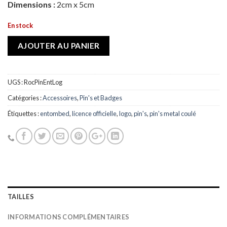
Dimensions :
2cm x 5cm
En stock
AJOUTER AU PANIER
UGS :
RocPinEntLog
Catégories :
Accessoires
,
Pin's et Badges
Étiquettes :
entombed
,
licence officielle
,
logo
,
pin's
,
pin's metal coulé
TAILLES
INFORMATIONS COMPLÉMENTAIRES