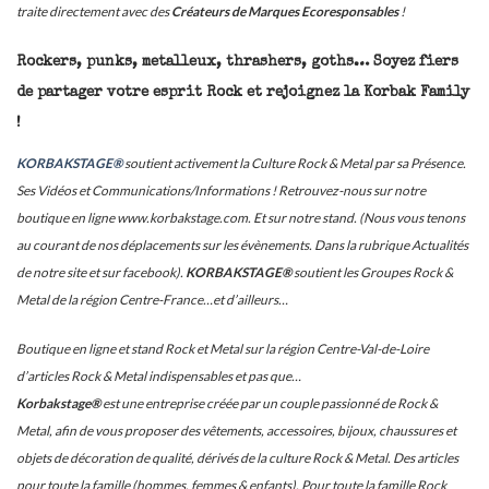
traite directement avec des
Créateurs de Marques Ecoresponsables
!
Rockers, punks, metalleux, thrashers, goths… Soyez fiers
de partager votre esprit Rock et rejoignez la Korbak Family
!
KORBAKSTAGE®
soutient activement la Culture Rock & Metal par sa Présence.
Ses Vidéos et Communications/Informations ! Retrouvez-nous sur notre
boutique en ligne www.korbakstage.com. Et sur notre stand. (Nous vous tenons
au courant de nos déplacements sur les évènements. Dans la rubrique Actualités
de notre site et sur facebook).
KORBAKSTAGE®
soutient les Groupes Rock &
Metal de la région Centre-France…et d’ailleurs…
Boutique en ligne et stand Rock et Metal sur la région Centre-Val-de-Loire
d’articles Rock & Metal indispensables et pas que…
Korbakstage®
est une entreprise créée par un couple passionné de Rock &
Metal, afin de vous proposer des vêtements, accessoires, bijoux, chaussures et
objets de décoration de qualité, dérivés de la culture Rock & Metal. Des articles
pour toute la famille (hommes, femmes & enfants). Pour toute la famille Rock