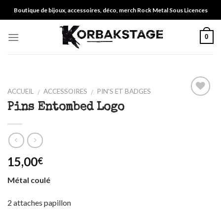
Skip
Boutique de bijoux, accessoires, déco, merch Rock Metal Sous Licences
to
content
0
ACCUEIL
ACCESSOIRES
PIN'S ET BADGES
/
/
Ajouter
Pins Entombed Logo
à ma
liste
15,00
€
Métal coulé
2 attaches papillon