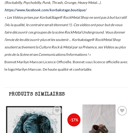
(Rockabilly, Psychobilly, Punk, Thrash, Grunge, Heavy Metal…).
https://www.facebook.com/korbakstage.boutique/
« Les Vidéos prises par KorbakStage® RockMetal Shop ne sont pas à but lucratif.
(Vu la qualité, le contraire serait étonnant !!). Ces vidéos ont pour but de vous
faire découvrir ces groupes de la scène RockMetal Underground. Vous donner
l’envie de les découvrir plus et les soutenir… Korbakstage® RockMetal Shop
soutient activement la Culture Rock & Metal par sa Présence, ses Vidéos au plus
près de la Scène et ses Communications/Informations ! »
Bonnet Marilyn Manson Licence Officielle.
Bonnet sous licence officielle avec
le logo Marilyn Manson. De haute qualité et confortable.
PRODUITS SIMILAIRES
Ajouter
Ajouter
-17%
à ma
à ma
liste
liste