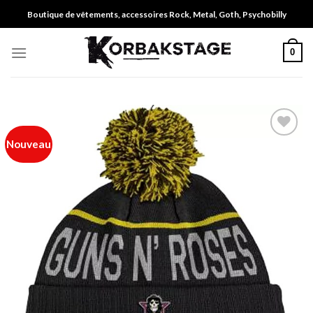
Skip
Boutique de vêtements, accessoires Rock, Metal, Goth, Psychobilly
to
content
0
Nouveau
Ajouter
à ma
liste