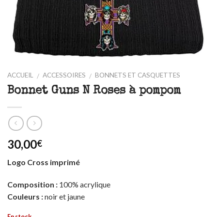
ACCUEIL
ACCESSOIRES
BONNETS ET CASQUETTES
/
/
Bonnet Guns N Roses à pompom
30,00
€
Logo Cross imprimé
Composition :
100% acrylique
Couleurs :
noir et jaune
En stock