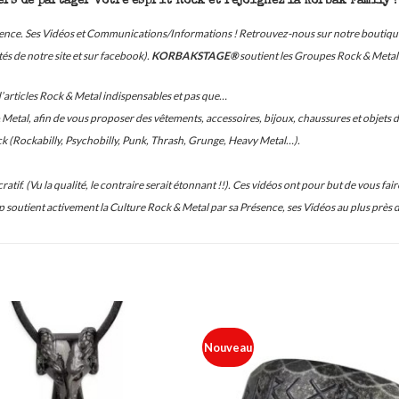
rs de partager votre esprit Rock et rejoignez la Korbak Family !
ésence. Ses Vidéos et Communications/Informations ! Retrouvez-nous sur notre boutiqu
s de notre site et sur facebook).
KORBAKSTAGE®
soutient les Groupes Rock & Metal 
d’articles Rock & Metal indispensables et pas que…
etal, afin de vous proposer des vêtements, accessoires, bijoux, chaussures et objets de
ck (Rockabilly, Psychobilly, Punk, Thrash, Grunge, Heavy Metal…).
atif. (Vu la qualité, le contraire serait étonnant !!). Ces vidéos ont pour but de vous
 soutient activement la Culture Rock & Metal par sa Présence, ses Vidéos au plus près 
Nouveau
Ajouter
à ma
liste