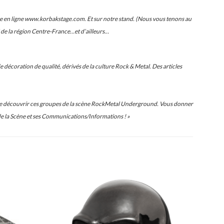
e en ligne www.korbakstage.com. Et sur notre stand. (Nous vous tenons au
de la région Centre-France…et d’ailleurs…
 décoration de qualité, dérivés de la culture Rock & Metal. Des articles
 faire découvrir ces groupes de la scène RockMetal Underground. Vous donner
de la Scène et ses Communications/Informations ! »
Ajouter
Ajouter
à ma
à ma
liste
liste