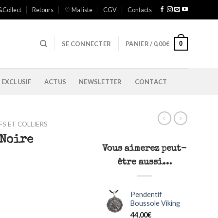
&Collect
Retours
♡ Ma liste
CGV
Contacts
0
SE CONNECTER
PANIER /
0,00
€
 EXCLUSIF
ACTUS
NEWSLETTER
CONTACT
S ET COLLIERS
 Noire
Vous aimerez peut-
être aussi…
Pendentif
Boussole Viking
44,00
€