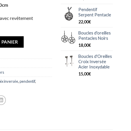
80cm
Pendentif
Serpent Pentacle
 avec revêtement
22,00
€
Boucles d'oreilles
Pentacles Noirs
 PANIER
18,00
€
Boucles d'Oreilles
Croix Inversée
Acier Inoxydable
ers
15,00
€
oix inversée
,
pendentif
,