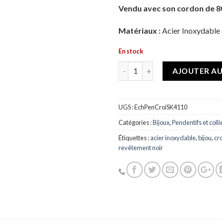
Vendu avec son cordon de 
Matériaux :
Acier Inoxydable
En stock
Quantité
AJOUTER AU
UGS :
EchPenCroiSK4110
Catégories :
Bijoux
,
Pendentifs et colli
Étiquettes :
acier inoxydable
,
bijou
,
cr
revêtement noir