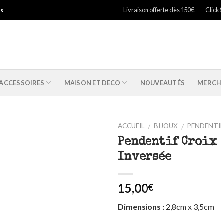
Livraison offerte dès 150€
Click
es
ACCESSOIRES
MAISON ET DECO
NOUVEAUTÉS
MERCH
ACCUEIL
BIJOUX
PENDENTIF
/
/
Pendentif Croix
Ajouter
Inversée
à ma
liste
15,00
€
Dimensions :
2,8cm x 3,5cm