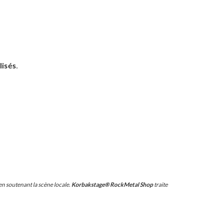
lisés
.
n soutenant la scène locale.
Korbakstage® RockMetal Shop
traite