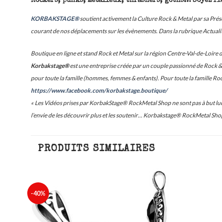
Rockers, punks, metalleux, thrashers, goths… Soyez fie
KORBAKSTAGE®
soutient activement la Culture Rock & Metal par sa Pr
courant de nos déplacements sur les évènements. Dans la rubrique Actualité
Boutique en ligne et stand Rock et Metal sur la région Centre-Val-de-Loire 
Korbakstage®
est une entreprise créée par un couple passionné de Rock & M
pour toute la famille (hommes, femmes & enfants). Pour toute la famille Ro
https://www.facebook.com/korbakstage.boutique/
« Les Vidéos prises par KorbakStage® RockMetal Shop ne sont pas à but lucr
l’envie de les découvrir plus et les soutenir… Korbakstage® RockMetal Shop
PRODUITS SIMILAIRES
cier
-40%
outer
Ajouter
à ma
à ma
iste
liste