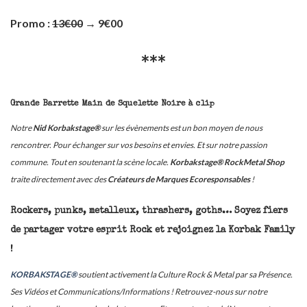
Promo :
13€00
→ 9€00
***
Grande Barrette Main de Squelette Noire à clip
Notre
Nid Korbakstage®
sur les évènements est un bon moyen de nous
rencontrer. Pour échanger sur vos besoins et envies. Et sur notre passion
commune. Tout en soutenant la scène locale.
Korbakstage® RockMetal Shop
traite directement avec des
Créateurs de Marques Ecoresponsables
!
Rockers, punks, metalleux, thrashers, goths… Soyez fiers
de partager votre esprit Rock et rejoignez la Korbak Family
!
KORBAKSTAGE®
soutient activement la Culture Rock & Metal par sa Présence.
Ses Vidéos et Communications/Informations ! Retrouvez-nous sur notre