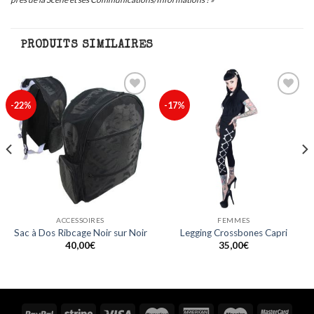
PRODUITS SIMILAIRES
Ajouter
Ajouter
-22%
-17%
à ma
à ma
liste
liste
ACCESSOIRES
FEMMES
Sac à Dos Ribcage Noir sur Noir
Legging Crossbones Capri
40,00
€
35,00
€