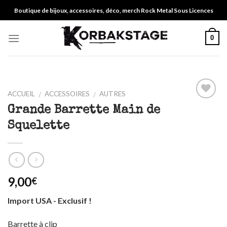
Skip
Boutique de bijoux, accessoires, déco, merch Rock Metal Sous Licences
to
content
0
ACCUEIL
ACCESSOIRES
AUTRES
/
/
Ajouter
Grande Barrette Main de
à ma
Squelette
liste
9,00
€
Import USA - Exclusif !
Barrette à clip