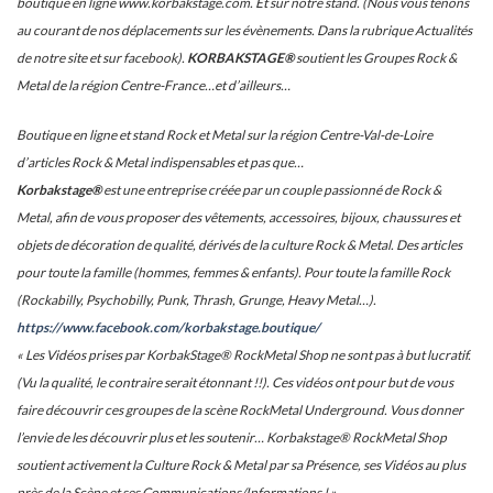
boutique en ligne www.korbakstage.com. Et sur notre stand. (Nous vous tenons
au courant de nos déplacements sur les évènements. Dans la rubrique Actualités
de notre site et sur facebook).
KORBAKSTAGE®
soutient les Groupes Rock &
Metal de la région Centre-France…et d’ailleurs…
Boutique en ligne et stand Rock et Metal sur la région Centre-Val-de-Loire
d’articles Rock & Metal indispensables et pas que…
Korbakstage®
est une entreprise créée par un couple passionné de Rock &
Metal, afin de vous proposer des vêtements, accessoires, bijoux, chaussures et
objets de décoration de qualité, dérivés de la culture Rock & Metal. Des articles
pour toute la famille (hommes, femmes & enfants). Pour toute la famille Rock
(Rockabilly, Psychobilly, Punk, Thrash, Grunge, Heavy Metal…).
https://www.facebook.com/korbakstage.boutique/
« Les Vidéos prises par KorbakStage® RockMetal Shop ne sont pas à but lucratif.
(Vu la qualité, le contraire serait étonnant !!). Ces vidéos ont pour but de vous
faire découvrir ces groupes de la scène RockMetal Underground. Vous donner
l’envie de les découvrir plus et les soutenir… Korbakstage® RockMetal Shop
soutient activement la Culture Rock & Metal par sa Présence, ses Vidéos au plus
près de la Scène et ses Communications/Informations ! »