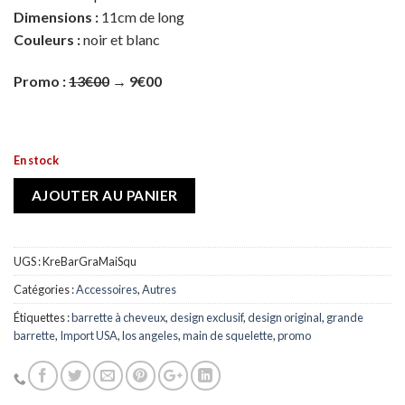
Dimensions :
11cm de long
Couleurs :
noir et blanc
Promo :
13€00
→ 9€00
En stock
AJOUTER AU PANIER
UGS :
KreBarGraMaiSqu
Catégories :
Accessoires
,
Autres
Étiquettes :
barrette à cheveux
,
design exclusif
,
design original
,
grande
barrette
,
Import USA
,
los angeles
,
main de squelette
,
promo