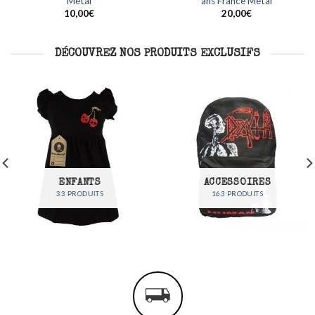
Metal
France Metal
jouter
Ajouter
A
à ma
à ma
12,00
€
35,00
€
liste
liste
DÉCOUVREZ NOS PRODUITS EXCLUSIFS
ENFANTS
ACCESSOIRES
33 PRODUITS
163 PRODUITS