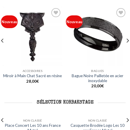
Ajouter
Ajouter
Nouveau
Nouveau
à ma
à ma
liste
liste
ACCESSOIRES
BAGUES
Bague Noire Pailletée en acier
Miroir à Main Chat Sacré en résine
inoxydable
28,00
€
20,00
€
SÉLECTION KORBAKSTAGE
NON CLASSÉ
NON CLASSÉ
es 10
Mug Logo Les 10 ans France
Sweat Capuche Logo Les 