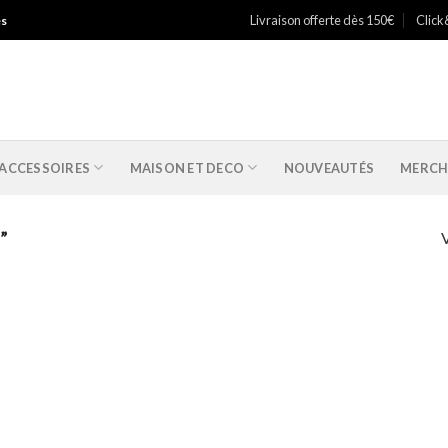
Livraison offerte dès 150€
Click
es
ACCESSOIRES
MAISON ET DECO
NOUVEAUTÉS
MERCH
V
”