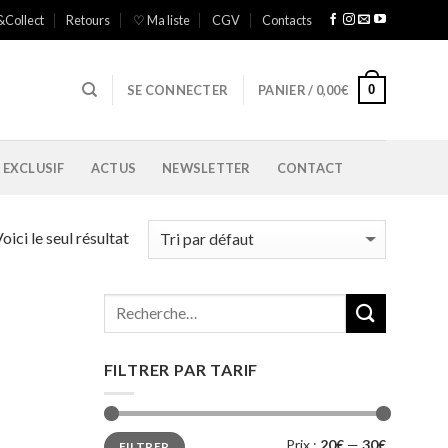
&Collect
Retours
♡ Ma liste
CGV
Contacts
0
SE CONNECTER
PANIER /
0,00
€
 EXCLUSIF
ACTUS
NEWSLETTER
CONTACT
oici le seul résultat
FILTRER PAR TARIF
Prix
Prix
Prix :
20€
—
30€
FILTRER